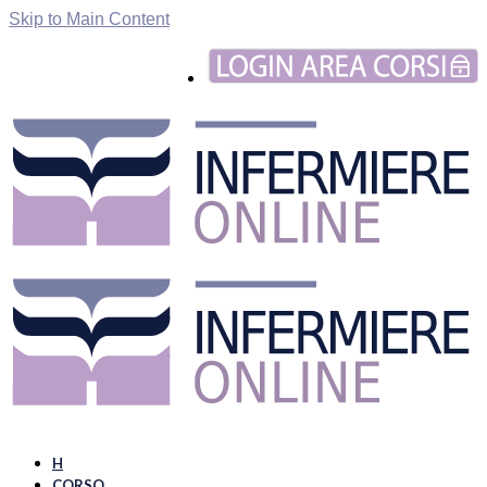
Skip to Main Content
H
CORSO