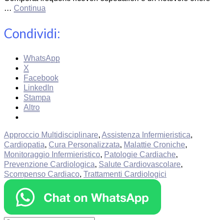
…
Continua
Condividi:
WhatsApp
X
Facebook
LinkedIn
Stampa
Altro
Approccio Multidisciplinare
,
Assistenza Infermieristica
,
Cardiopatia
,
Cura Personalizzata
,
Malattie Croniche
,
Monitoraggio Infermieristico
,
Patologie Cardiache
,
Prevenzione Cardiologica
,
Salute Cardiovascolare
,
Scompenso Cardiaco
,
Trattamenti Cardiologici