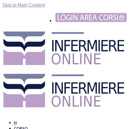
Skip to Main Content
H
CORSO