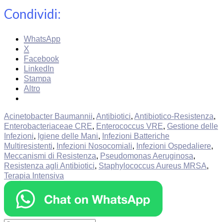
Condividi:
WhatsApp
X
Facebook
LinkedIn
Stampa
Altro
Acinetobacter Baumannii
,
Antibiotici
,
Antibiotico-Resistenza
,
Enterobacteriaceae CRE
,
Enterococcus VRE
,
Gestione delle
Infezioni
,
Igiene delle Mani
,
Infezioni Batteriche
Multiresistenti
,
Infezioni Nosocomiali
,
Infezioni Ospedaliere
,
Meccanismi di Resistenza
,
Pseudomonas Aeruginosa
,
Resistenza agli Antibiotici
,
Staphylococcus Aureus MRSA
,
Terapia Intensiva