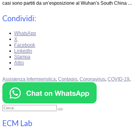
casi sono partiti da un’esposizione al Wuhan’s South China 
Condividi:
WhatsApp
X
Facebook
LinkedIn
Stampa
Altro
Assistenza Infermieristica
,
Contagio
,
Coronavirus
,
COVID-19
,
Cerca:
ECM Lab