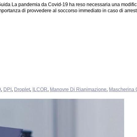
ida La pandemia da Covid-19 ha reso necessaria una modifica s
importanza di provvedere al soccorso immediato in caso di arres
9
,
DPI
,
Droplet
,
ILCOR
,
Manovre Di Rianimazione
,
Mascherina C