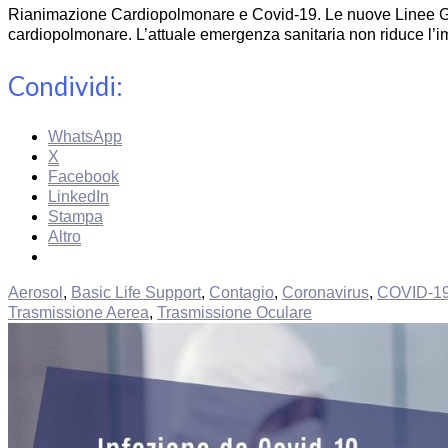
Rianimazione Cardiopolmonare e Covid-19. Le nuove Linee Gu
cardiopolmonare. L’attuale emergenza sanitaria non riduce l’
Condividi:
WhatsApp
X
Facebook
LinkedIn
Stampa
Altro
Aerosol
,
Basic Life Support
,
Contagio
,
Coronavirus
,
COVID-1
Trasmissione Aerea
,
Trasmissione Oculare