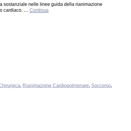
ostanziale nelle linee guida della rianimazione
to cardiaco. …
Continua
hirurgica
,
Rianimazione Cardiopolmonare
,
Soccorso
,