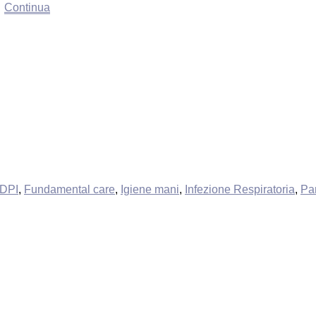
…
Continua
DPI
,
Fundamental care
,
Igiene mani
,
Infezione Respiratoria
,
Pa