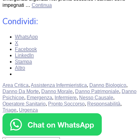
impegnati …
Continua
Condividi:
WhatsApp
X
Facebook
LinkedIn
Stampa
Altro
Area Critica
,
Assistenza Infermieristica
,
Danno Biologico
,
Danno Da Morte
,
Danno Morale
,
Danno Patrimoniale
,
Danno
Psichicoe
,
Emergenza
,
Infermiere
,
Nesso Causale
,
Operatore Sanitario
,
Pronto Soccorso
,
Responsabilità
,
Triage
,
Urgenza