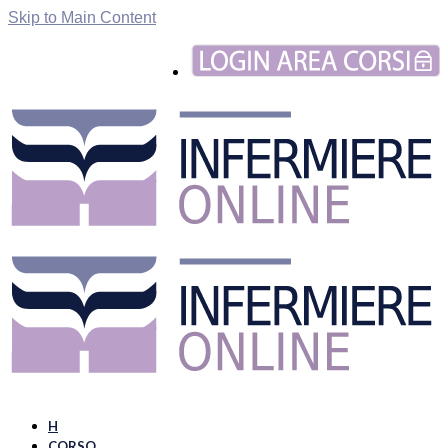
Skip to Main Content
H
CORSO