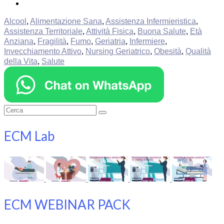
Alcool
,
Alimentazione Sana
,
Assistenza Infermieristica
,
Assistenza Territoriale
,
Attività Fisica
,
Buona Salute
,
Età
Anziana
,
Fragilità
,
Fumo
,
Geriatria
,
Infermiere
,
Invecchiamento Attivo
,
Nursing Geriatrico
,
Obesità
,
Qualità
della Vita
,
Salute
Cerca:
ECM Lab
ECM WEBINAR PACK