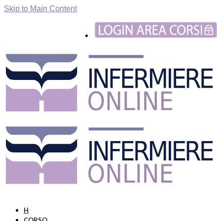
Skip to Main Content
H
CORSO