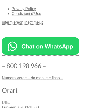
__________________
Privacy Policy
Condizioni d’Uso
infermiereonline@mei.it
– 800 198 966 –
Numero Verde – da mobile e fisso –
Orari:
Uffici:
Lun-Ven: 09:00-18:00