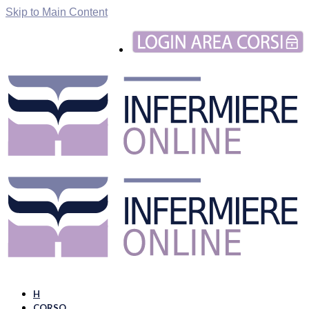
Skip to Main Content
H
CORSO