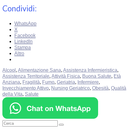
Condividi:
WhatsApp
X
Facebook
LinkedIn
Stampa
Altro
Alcool
,
Alimentazione Sana
,
Assistenza Infermieristica
,
Assistenza Territoriale
,
Attività Fisica
,
Buona Salute
,
Età
Anziana
,
Fragilità
,
Fumo
,
Geriatria
,
Infermiere
,
Invecchiamento Attivo
,
Nursing Geriatrico
,
Obesità
,
Qualità
della Vita
,
Salute
Cerca: