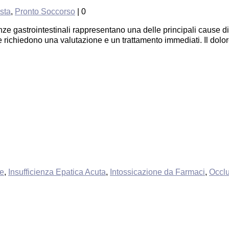
ista
,
Pronto Soccorso
|
0
nze gastrointestinali rappresentano una delle principali cause 
e richiedono una valutazione e un trattamento immediati. Il dol
te
,
Insufficienza Epatica Acuta
,
Intossicazione da Farmaci
,
Occlu