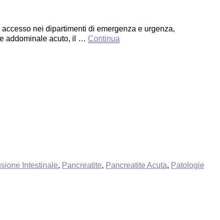
di accesso nei dipartimenti di emergenza e urgenza,
ore addominale acuto, il …
Continua
sione Intestinale
,
Pancreatite
,
Pancreatite Acuta
,
Patologie