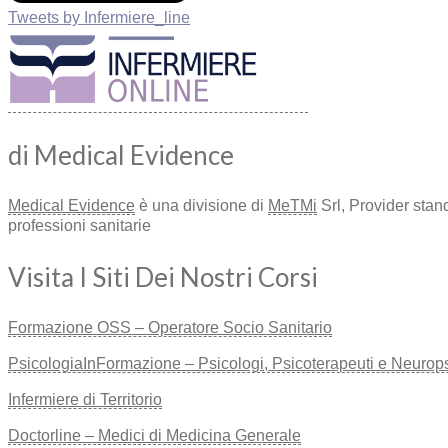
Tweets by Infermiere_line
di Medical Evidence
Medical Evidence
è una divisione di
MeTMi
Srl, Provider stan
professioni sanitarie
Visita I Siti Dei Nostri Corsi
Formazione OSS – Operatore Socio Sanitario
PsicologiaInFormazione – Psicologi, Psicoterapeuti e Neuropsic
Infermiere di Territorio
Doctorline – Medici di Medicina Generale