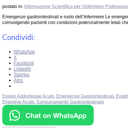
postato in:
Informazione Scientifica per l'Infermiere Profession
Emergenze gastrointestinali e ruolo dell’Infermiere Le emerge
coinvolgendo pazienti con condizioni potenzialmente letali ch
Condividi:
WhatsApp
X
Facebook
LinkedIn
Stampa
Altro
Dolore Addominale Acuto
,
Emergenze Gastrointestinali
,
Epati
Digestive Acute
,
Sanguinamento Gastrointestinale