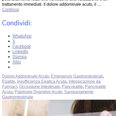
trattamento immediati. Il dolore addominale acuto, il …
Continua
Condividi:
WhatsApp
X
Facebook
LinkedIn
Stampa
Altro
Dolore Addominale Acuto
,
Emergenze Gastrointestinali
,
Epatite
,
Insufficienza Epatica Acuta
,
Intossicazione da
Farmaci
,
Occlusione Intestinale
,
Pancreatite
,
Pancreatite
Acuta
,
Patologie Digestive Acute
,
Sanguinamento
Gastrointestinale