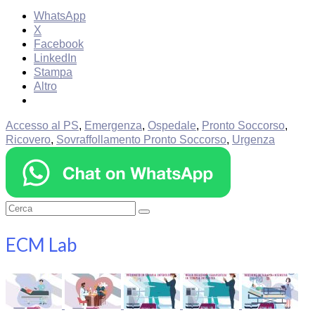
WhatsApp
X
Facebook
LinkedIn
Stampa
Altro
Accesso al PS
,
Emergenza
,
Ospedale
,
Pronto Soccorso
,
Ricovero
,
Sovraffollamento Pronto Soccorso
,
Urgenza
Cerca:
ECM Lab