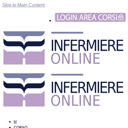
Skip to Main Content
H
CORSO