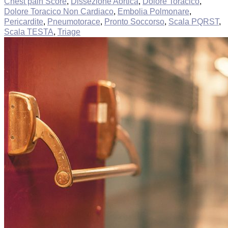
Chest pain Score
,
Dissezione Aortica
,
Dolore Toracico
,
Dolore Toracico Non Cardiaco
,
Embolia Polmonare
,
Pericardite
,
Pneumotorace
,
Pronto Soccorso
,
Scala PQRST
,
Scala TESTA
,
Triage