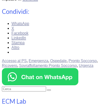
Condividi:
WhatsApp
X
Facebook
LinkedIn
Stampa
Altro
Accesso al PS
,
Emergenza
,
Ospedale
,
Pronto Soccorso
,
Ricovero
,
Sovraffollamento Pronto Soccorso
,
Urgenza
Cerca:
ECM Lab