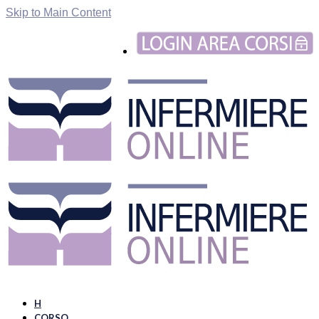
Skip to Main Content
H
CORSO