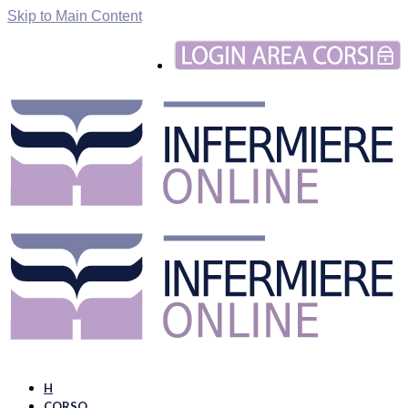
Skip to Main Content
H
CORSO