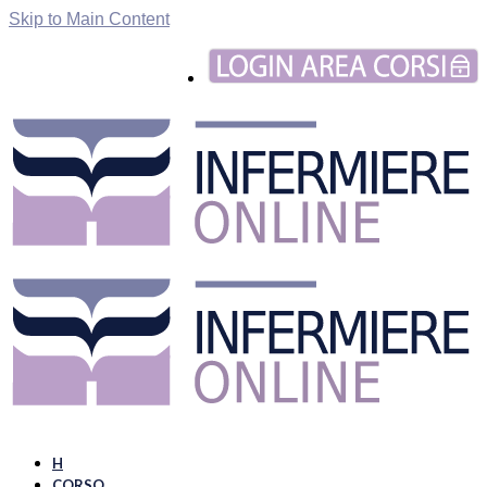
Skip to Main Content
H
CORSO