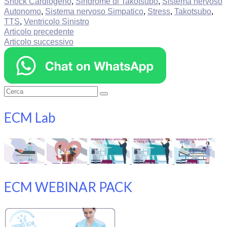
Shock Cardiogeno
,
Sindrome di Takotsubo
,
Sistema nervoso
Autonomo
,
Sistema nervoso Simpatico
,
Stress
,
Takotsubo
,
TTS
,
Ventricolo Sinistro
Articolo precedente
Articolo successivo
Cerca:
ECM Lab
ECM WEBINAR PACK