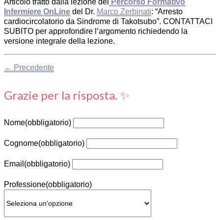
Articolo tratto dalla lezione del
Percorso Formativo
Infermiere OnLine
del Dr.
Marco Zerbinati
: “Arresto
cardiocircolatorio da Sindrome di Takotsubo”. CONTATTACI
SUBITO per approfondire l’argomento richiedendo la
versione integrale della lezione.
← Precedente
Grazie per la risposta. ✨
Nome
(obbligatorio)
Cognome
(obbligatorio)
Email
(obbligatorio)
Professione
(obbligatorio)