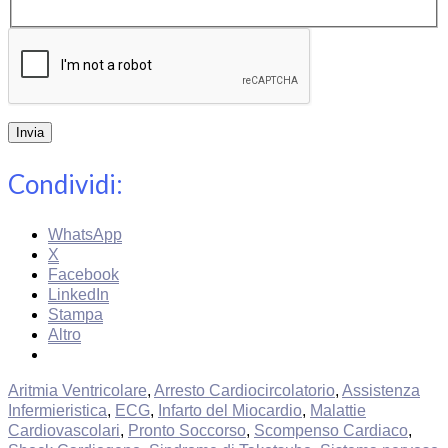
Invia
Condividi:
WhatsApp
X
Facebook
LinkedIn
Stampa
Altro
Aritmia Ventricolare
,
Arresto Cardiocircolatorio
,
Assistenza
Infermieristica
,
ECG
,
Infarto del Miocardio
,
Malattie
Cardiovascolari
,
Pronto Soccorso
,
Scompenso Cardiaco
,