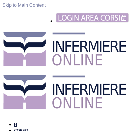
Skip to Main Content
H
CORSO