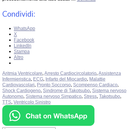
Condividi:
WhatsApp
X
Facebook
LinkedIn
Stampa
Altro
Aritmia Ventricolare
,
Arresto Cardiocircolatorio
,
Assistenza
Infermieristica
,
ECG
,
Infarto del Miocardio
,
Malattie
Cardiovascolari
,
Pronto Soccorso
,
Scompenso Cardiaco
,
Shock Cardiogeno
,
Sindrome di Takotsubo
,
Sistema nervoso
Autonomo
,
Sistema nervoso Simpatico
,
Stress
,
Takotsubo
,
TTS
,
Ventricolo Sinistro