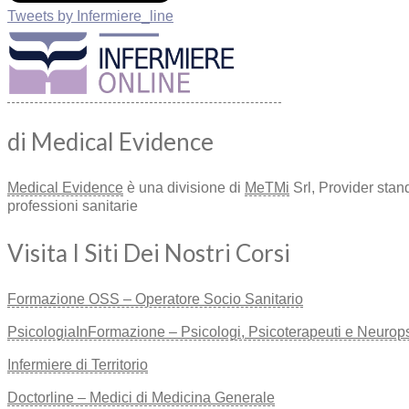
Tweets by Infermiere_line
di Medical Evidence
Medical Evidence
è una divisione di
MeTMi
Srl, Provider stan
professioni sanitarie
Visita I Siti Dei Nostri Corsi
Formazione OSS – Operatore Socio Sanitario
PsicologiaInFormazione – Psicologi, Psicoterapeuti e Neuropsic
Infermiere di Territorio
Doctorline – Medici di Medicina Generale