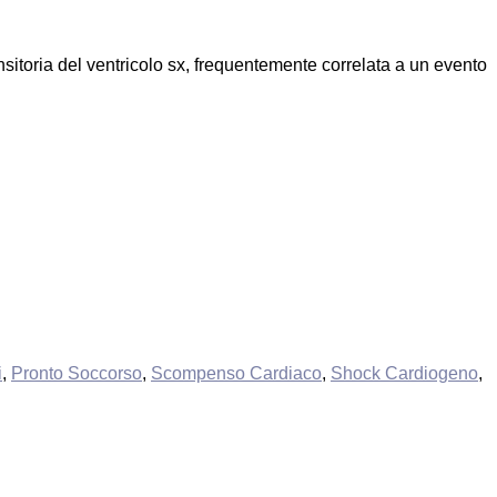
itoria del ventricolo sx, frequentemente correlata a un evento
i
,
Pronto Soccorso
,
Scompenso Cardiaco
,
Shock Cardiogeno
,