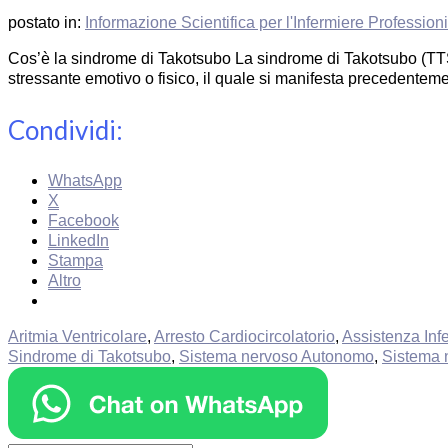
postato in:
Informazione Scientifica per l'Infermiere Profession
Cos’è la sindrome di Takotsubo La sindrome di Takotsubo (TTS) 
stressante emotivo o fisico, il quale si manifesta precedentem
Condividi:
WhatsApp
X
Facebook
LinkedIn
Stampa
Altro
Aritmia Ventricolare
,
Arresto Cardiocircolatorio
,
Assistenza Infe
Sindrome di Takotsubo
,
Sistema nervoso Autonomo
,
Sistema 