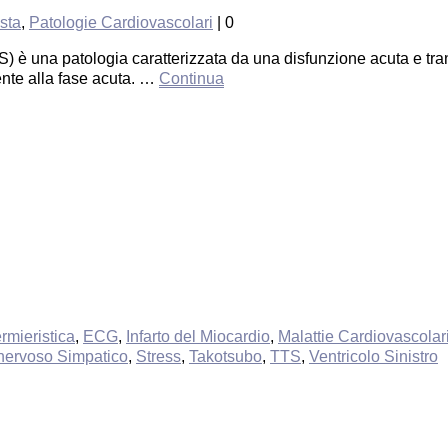
ista
,
Patologie Cardiovascolari
|
0
è una patologia caratterizzata da una disfunzione acuta e trans
ente alla fase acuta. …
Continua
rmieristica
,
ECG
,
Infarto del Miocardio
,
Malattie Cardiovascolar
nervoso Simpatico
,
Stress
,
Takotsubo
,
TTS
,
Ventricolo Sinistro