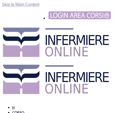
Skip to Main Content
H
CORSO