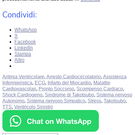
Condividi:
WhatsApp
X
Facebook
LinkedIn
Stampa
Altro
Aritmia Ventricolare
,
Arresto Cardiocircolatorio
,
Assistenza
Infermieristica
,
ECG
,
Infarto del Miocardio
,
Malattie
Cardiovascolari
,
Pronto Soccorso
,
Scompenso Cardiaco
,
Shock Cardiogeno
,
Sindrome di Takotsubo
,
Sistema nervoso
Autonomo
,
Sistema nervoso Simpatico
,
Stress
,
Takotsubo
,
TTS
,
Ventricolo Sinistro